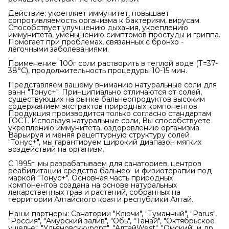
Действие: укрепляет иммунитет, повышает
сопротивляемость организма к бактериям, вирусам.
Способствует улучшению дыхания, укреплению
иммунитета, уменьшению симптомов простуды и гриппа.
Помогает при проблемах, связанных с бронхо -
лёгочными заболеваниями.
Применение: 100г соли растворить в теплой воде (Т=37-
38°С), продолжительность процедуры 10-15 мин.
Представляем вашему вниманию натуральные соли для
ванн "Тонус+". Принципиально отличаются от солей,
существующих на рынке бальнеопродуктов высоким
содержанием экстрактов природных компонентов.
Продукция производится только согласно стандартам
ГОСТ. Используя натуральные соли, Вы способствуете
укреплению иммунитета, оздоровлению организма.
Варьируя и меняя рецептурную структуру солей
"Тонус+", мы гарантируем широкий диапазон мягких
воздействий на организм.
С 1995г. мы разрабатываем для санаториев, центров
реабилитации средства бальнео- и физиотерапии под
маркой "Тонус+". Основная часть природных
компонентов создана на основе натуральных
лекарственных трав и растений, собранных на
территории Алтайского края и республики Алтай.
Наши партнеры: Санатории "Ключи", "Туманный", "Parus",
"Россия", "Амурский залив", "Обь", "Танай", "Октябрьское
ущелье", "Ульяновсккурорт", "АлтайWest", "Омский" и др.