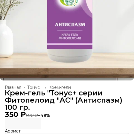
Главная
›
Тонус+
›
Крем-гели
Крем-гель "Тонус+ серии
Фитопелоид "АС" (Антиспазм)
100 гр.
350 ₽
690 ₽
−
49
%
Аромат