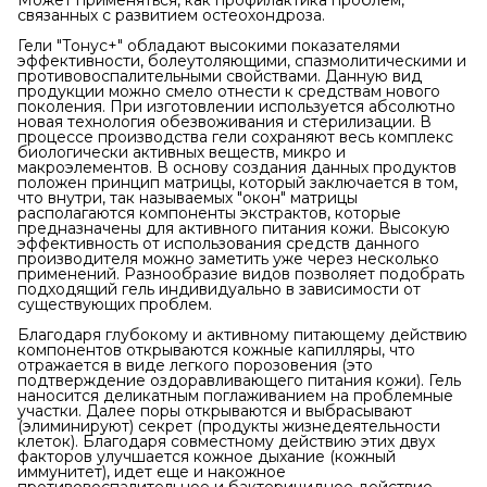
Может применяться, как профилактика проблем,
связанных с развитием остеохондроза.
Гели "Тонус+" обладают высокими показателями
эффективности, болеутоляющими, спазмолитическими и
противовоспалительными свойствами. Данную вид
продукции можно смело отнести к средствам нового
поколения. При изготовлении используется абсолютно
новая технология обезвоживания и стерилизации. В
процессе производства гели сохраняют весь комплекс
биологически активных веществ, микро и
макроэлементов. В основу создания данных продуктов
положен принцип матрицы, который заключается в том,
что внутри, так называемых "окон" матрицы
располагаются компоненты экстрактов, которые
предназначены для активного питания кожи. Высокую
эффективность от использования средств данного
производителя можно заметить уже через несколько
применений. Разнообразие видов позволяет подобрать
подходящий гель индивидуально в зависимости от
существующих проблем.
Благодаря глубокому и активному питающему действию
компонентов открываются кожные капилляры, что
отражается в виде легкого порозовения (это
подтверждение оздоравливающего питания кожи). Гель
наносится деликатным поглаживанием на проблемные
участки. Далее поры открываются и выбрасывают
(элиминируют) секрет (продукты жизнедеятельности
клеток). Благодаря совместному действию этих двух
факторов улучшается кожное дыхание (кожный
иммунитет), идет еще и накожное