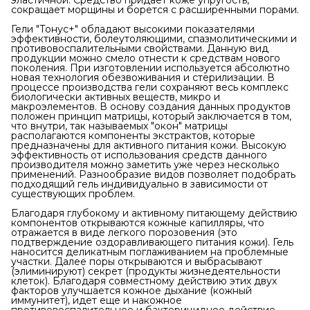
эластичной. Средство придает коже упругость,
сокращает морщины и борется с расширенными порами.
Гели "Тонус+" обладают высокими показателями
эффективности, болеутоляющими, спазмолитическими и
противовоспалительными свойствами. Данную вид
продукции можно смело отнести к средствам нового
поколения. При изготовлении используется абсолютно
новая технология обезвоживания и стерилизации. В
процессе производства гели сохраняют весь комплекс
биологически активных веществ, микро и
макроэлементов. В основу создания данных продуктов
положен принцип матрицы, который заключается в том,
что внутри, так называемых "окон" матрицы
располагаются компоненты экстрактов, которые
предназначены для активного питания кожи. Высокую
эффективность от использования средств данного
производителя можно заметить уже через несколько
применений. Разнообразие видов позволяет подобрать
подходящий гель индивидуально в зависимости от
существующих проблем.
Благодаря глубокому и активному питающему действию
компонентов открываются кожные капилляры, что
отражается в виде легкого порозовения (это
подтверждение оздоравливающего питания кожи). Гель
наносится деликатным поглаживанием на проблемные
участки. Далее поры открываются и выбрасывают
(элиминируют) секрет (продукты жизнедеятельности
клеток). Благодаря совместному действию этих двух
факторов улучшается кожное дыхание (кожный
иммунитет), идет еще и накожное