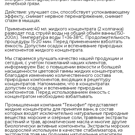
лечебной грязи.
Действие: улучшает сон, способствует успокаивающему
эффекту, снимает нервное перенапряжение, снимает
спазм в мышцах.
Применение:40 мл. жидкого концентрата (2 колпачка)
разводят под струёй воды на общий объём ванны(150-
200л.). Температура воды Т=36-38ºС. Продолжительность
процедуры 15-20 мин. Перед применением взболтать
ёмкость. Допустим осадок и вспенивание природных
компонентов жидкого концентрата.
Мы стараемся улучшать качество нашей продукции и
сегодня, с учётом пожеланий наших клиентов,
информируем Вас о повышении вязкости и большей
насыщенности цветовой гаммы жидких концентратов,
благодаря изменению количественного состава
природных компонентов, входящих в рецептуру
концентратов. Напоминаем, что в концентратах
допустим осадок и вспенивание природных
компонентов. Перед использованием ёмкость с
концентратом необходимо взбалтывать.
Промышленная компания "Технофит" представляет
жидкие концентраты для принятия ванн, в состав
которых входят исключительно натуральные природные
вещества: морские и озёрные соли, травяные экстракты
растений и трав, ароматические масла и многие другие
биологически активные компоненты. Экстракты морских
водорослей используем в качестве стабилизатора, из
экстрактов трав мы получаем натуральные красители.