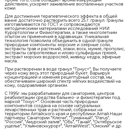
Кроме того, соль обладает ароматизирующим
действием, ускоряет заживление воспаленных участков
кожи.
Для достижения терапевтического эффекта в общей
ванне достаточно растворить всего 25 г. гранул. Гранулы
изготавливаются по ГОСТ и сопровождаются
методическими материалами исследований НИИ
Курортологии и Физиотерапии, а также многолетним
опытом их применения в здравницах. Уникальная
технология позволила объединить в одной грануле
природные компоненты: морские и озёрные соли,
экстракты трав и растений, злаки, воск, мумиё, прополис,
экстракты сапропелевых и илово-сульфидных грязей,
экстракт морских водорослей, живицу кедра, эфирные
масла.
При растворении в воде гранул "Тонус+", Вы получаете
через кожу весь этот природный букет. Варьируя
концентрацией и изменяя рецептурный состав, мы
обеспечиваем широкий спектр мягких воздействий на
кожу, оздоравливая организм.
С 1995г. мы разрабатываем для санаториев, центров
реабилитации средства бальнео- и физиотерапии под
маркой "Тонус+". Основная часть природных
компонентов создана на основе натуральных
лекарственных трав и растений, собранных на
территории Алтайского края и республики Алтай.Наши
партнеры: Санатории "Ключи", "Туманный", "Parus",
"Россия", "Амурский залив", "Обь", "Танай", "Октябрьское
ущелье", "Ульяновсккурорт", "АлтайWest", "Омский" и др.